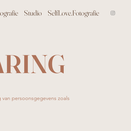
ografie
Studio
SelfLove.Fotografie
ARING
ng van persoonsgegevens zoals