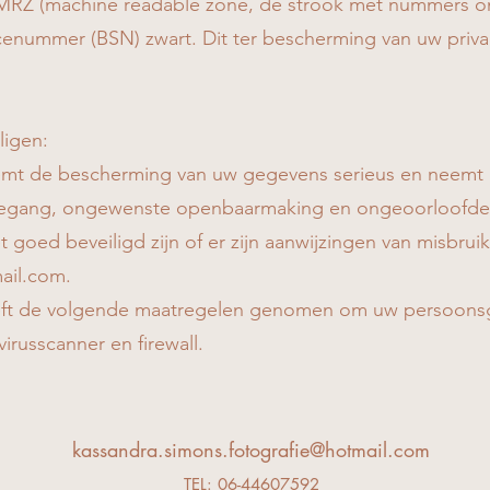
 MRZ (machine readable zone, de strook met nummers o
nummer (BSN) zwart. Dit ter bescherming van uw priva
ligen:
emt de bescherming van uw gegevens serieus en neem
oegang, ongewenste openbaarmaking en ongeoorloofde w
 goed beveiligd zijn of er zijn aanwijzingen van misbrui
ail.com
.
eft de volgende maatregelen genomen om uw persoonsg
virusscanner en firewall.
kassandra.simons.fotografie@hotmail.com
TEL: 06-44607592