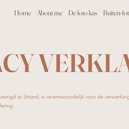
Home
About me
De foto kas
Buiten-fot
ACY VERKL
estigd te Sittard, is verantwoordelijk voor de verwerki
aring.